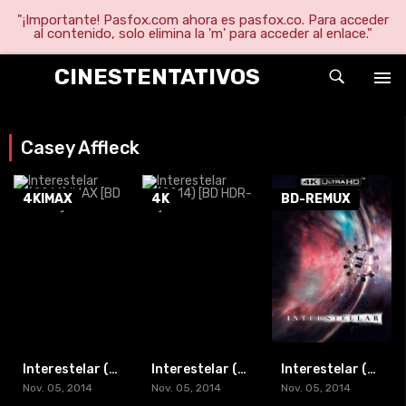
"¡Importante! Pasfox.com ahora es pasfox.co. Para acceder
al contenido, solo elimina la 'm' para acceder al enlace."
CINESTENTATIVOS
Casey Affleck
4KIMAX
4K
BD-REMUX
Interestelar (2014) IMAX [BD HDR-4K]
Interestelar (2014) [BD HDR-4K]
Interestelar (2014) [BD REMUX-4K]
Nov. 05, 2014
Nov. 05, 2014
Nov. 05, 2014