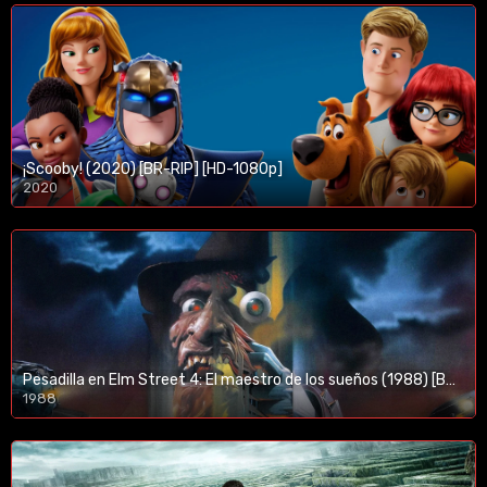
¡Scooby! (2020) [BR-RIP] [HD-1080p]
2020
1080p/720p
Pesadilla en Elm Street 4: El maestro de los sueños (1988) [BR-RIP] [HD-1080p]
1988