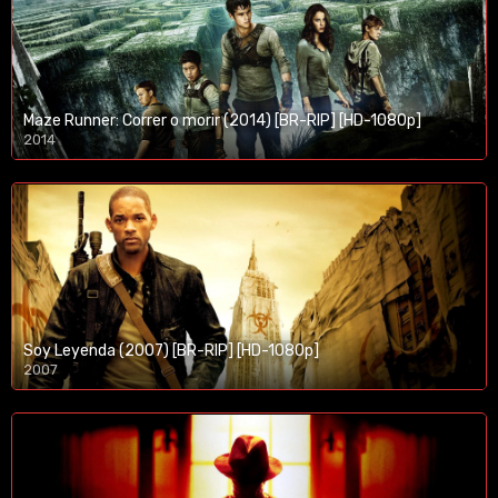
Maze Runner: Correr o morir (2014) [BR-RIP] [HD-1080p]
2014
1080p/720p
Soy Leyenda (2007) [BR-RIP] [HD-1080p]
2007
1080p/720p