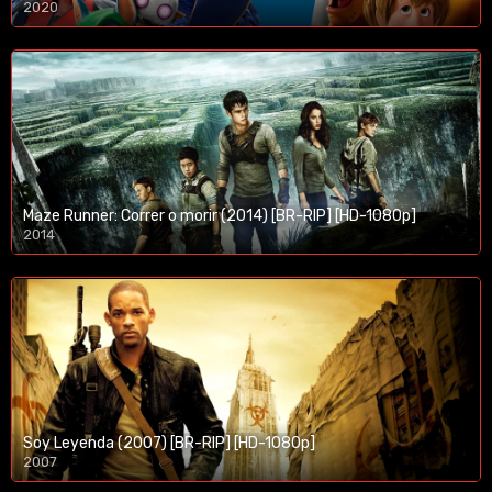
2020
1080p/720p
Maze Runner: Correr o morir (2014) [BR-RIP] [HD-1080p]
2014
1080p/720p
Soy Leyenda (2007) [BR-RIP] [HD-1080p]
2007
1080p/720p