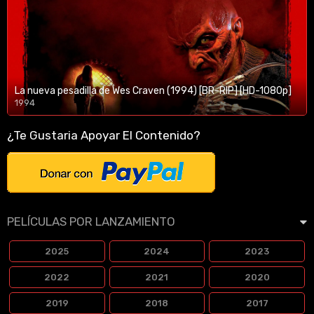
La nueva pesadilla de Wes Craven (1994) [BR-RIP] [HD-1080p]
1994
1080p/720p
¿Te Gustaria Apoyar El Contenido?
PELÍCULAS POR LANZAMIENTO
2025
2024
2023
2022
2021
2020
2019
2018
2017