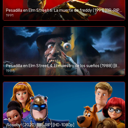
Pesadilla en Elm Street 6: La muerte de freddy (1991) [BR-RIP] [HD-1080p]
1991
Pesadilla en Elm Street 4: El maestro de los sueños (1988) [BR-RIP] [HD-1080p]
1988
¡Scooby! (2020) [BR-RIP] [HD-1080p]