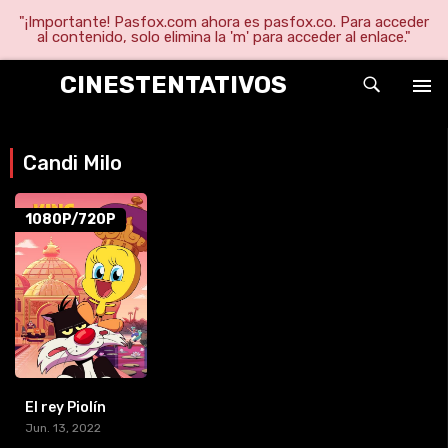
"¡Importante! Pasfox.com ahora es pasfox.co. Para acceder
al contenido, solo elimina la 'm' para acceder al enlace."
CINESTENTATIVOS
Candi Milo
1080P/720P
El rey Piolín
Jun. 13, 2022